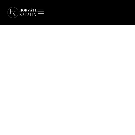
HORVÁTH
KATALIN
HUMANS PORTRAITS FOTOGRÁFUS