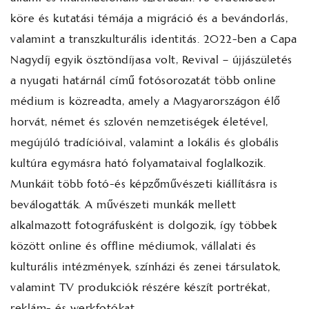
köre és kutatási témája a migráció és a bevándorlás,
valamint a transzkulturális identitás. 2022-ben a Capa
Nagydíj egyik ösztöndíjasa volt, Revival – újjászületés
a nyugati határnál című fotósorozatát több online
médium is közreadta, amely a Magyarországon élő
horvát, német és szlovén nemzetiségek életével,
megújúló tradícióival, valamint a lokális és globális
kultúra egymásra ható folyamataival foglalkozik.
Munkáit több fotó-és képzőművészeti kiállításra is
beválogatták. A művészeti munkák mellett
alkalmazott fotográfusként is dolgozik, így többek
között online és offline médiumok, vállalati és
kulturális intézmények, színházi és zenei társulatok,
valamint TV produkciók részére készít portrékat,
reklám- és werkfotókat.