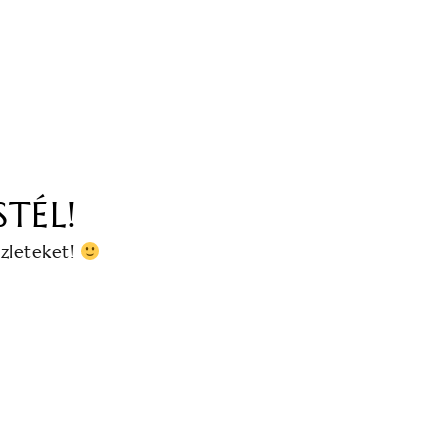
TÉL!
szleteket!